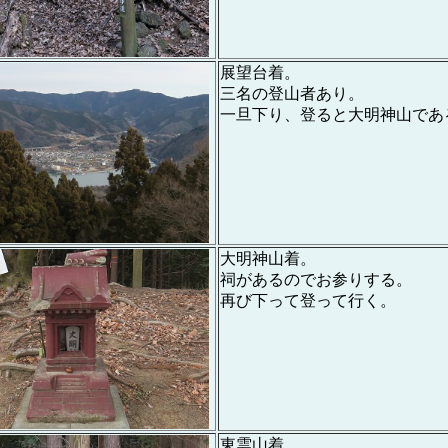
展望台着。
三名の登山者あり。
一旦下り、登ると大明神山であ
大明神山着。
祠があるのでお参りする。
再び下って登って行く。
東雲山着。