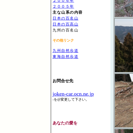
２００６年
２００５年
主な山系の内容
日本の百名山
日本の百高山
九州の百名山
その他リンク
九州自然歩道
東海自然歩道
お問合せ先
joken-car.ocn.ne.jp
-を@変更して下さい。
あなたの愛を