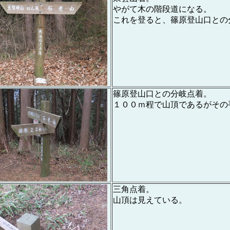
やがて木の階段道になる。
これを登ると、篠原登山口との
篠原登山口との分岐点着。
１００ｍ程で山頂であるがその
三角点着。
山頂は見えている。