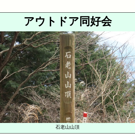
アウトドア同好会
石老山山頂