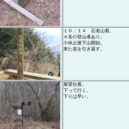
１０：１４ 石老山着。
４名の登山者あり。
小休止後下山開始。
来た道を引き返す。
展望台着。
下って行く。
下りは早い。