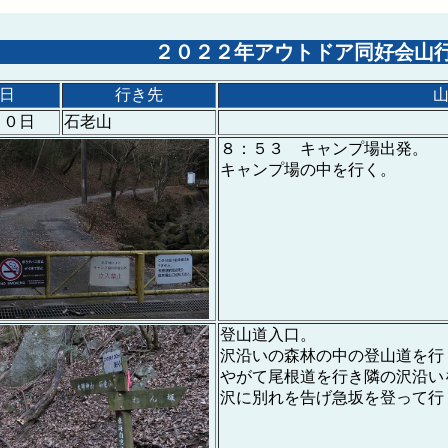
２０２２年アウトドア同好会山
日
行き先
０日
石老山
８：５３ キャンプ場出発。
キャンプ場の中を行く。
登山道入口。
沢沿いの森林の中の登山道を行
やがて尾根道を行き隣の沢沿い
沢に別れを告げ急坂を登って行